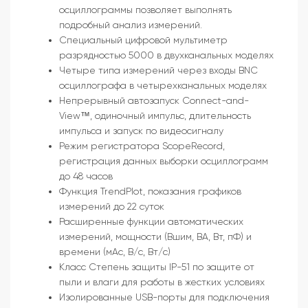
осциллограммы позволяет выполнять
подробный анализ измерений.
Специальный цифровой мультиметр
разрядностью 5000 в двухканальных моделях
Четыре типа измерений через входы BNC
осциллографа в четырехканальных моделях
Непрерывный автозапуск Connect-and-
View™, одиночный импульс, длительность
импульса и запуск по видеосигналу
Режим регистратора ScopeRecord,
регистрация данных выборки осциллограмм
до 48 часов
Функция TrendPlot, показания графиков
измерений до 22 суток
Расширенные функции автоматических
измерений, мощности (Вшим, ВА, Вт, пФ) и
времени (мАс, В/с, Вт/с)
Класс Степень защиты IP-51 по защите от
пыли и влаги для работы в жестких условиях
Изолированные USB-порты для подключения