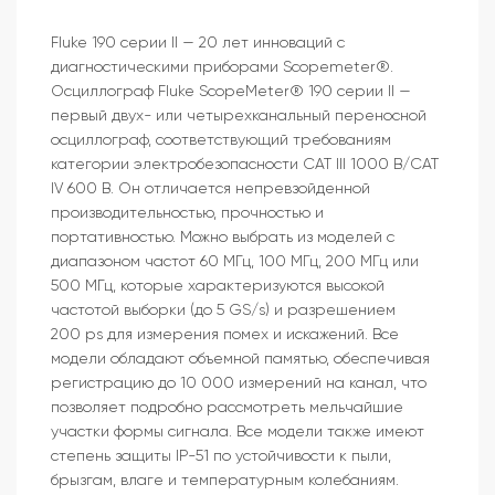
Fluke 190 серии II — 20 лет инноваций с
диагностическими приборами Scopemeter®.
Осциллограф Fluke ScopeMeter® 190 серии II —
первый двух- или четырехканальный переносной
осциллограф, соответствующий требованиям
категории электробезопасности CAT III 1000 В/CAT
IV 600 В. Он отличается непревзойденной
производительностью, прочностью и
портативностью. Можно выбрать из моделей с
диапазоном частот 60 МГц, 100 МГц, 200 МГц или
500 МГц, которые характеризуются высокой
частотой выборки (до 5 GS/s) и разрешением
200 ps для измерения помех и искажений. Все
модели обладают объемной памятью, обеспечивая
регистрацию до 10 000 измерений на канал, что
позволяет подробно рассмотреть мельчайшие
участки формы сигнала. Все модели также имеют
степень защиты IP-51 по устойчивости к пыли,
брызгам, влаге и температурным колебаниям.