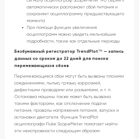
сигналу осциллограф ScopeMeter 190 серии II
автоматически распознает сбой питания и
сохраняет осциллограмму предшествующего
момента
При помощи функции увеличения
осциллограмм можно увидеть мельчайшие
подробности, такие как отдельные периоды
Безбумажный регистратор TrendPlot™ — запись
данных со сроком до 22 дней для поиска
перемежающихся сбоев
Перемежающиеся сбои могут быть вызваны плохими
соединениями, пылью, грязью, коррозией,
дефектными проводами или разъемами, и т. п.
Остановка машины также может быть вызвана
такими факторами, как отключение подачи
питания, провалы напряжения питания, запуски и
остановки двигателя. Функция TrendPlot
осциллографа Fluke ScopeMeter помогает найти
эти неисправности следующим образом: