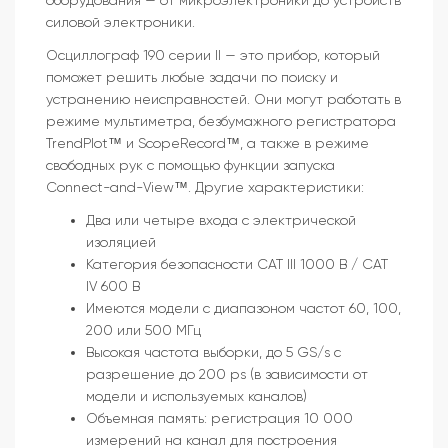
оборудования — от микроэлектроники до устройств
силовой электроники.
Осциллограф 190 серии II — это прибор, который
поможет решить любые задачи по поиску и
устранению неисправностей. Они могут работать в
режиме мультиметра, безбумажного регистратора
TrendPlot™ и ScopeRecord™, а также в режиме
свободных рук с помощью функции запуска
Connect-and-View™. Другие характеристики:
Два или четыре входа с электрической
изоляцией
Категория безопасности CAT III 1000 В / CAT
IV 600 В
Имеются модели с диапазоном частот 60, 100,
200 или 500 МГц
Высокая частота выборки, до 5 GS/s с
разрешение до 200 ps (в зависимости от
модели и используемых каналов)
Объемная память: регистрация 10 000
измерений на канал для построения